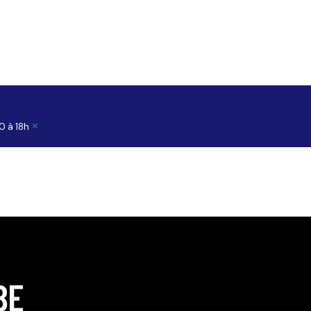
×
0 à 18h
BE