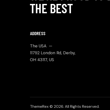
THE BEST
ADDRESS
The USA —
11792 London Rd, Derby,
OH 43117, US
ThemeRex
© 2026. All Rights Reserved.