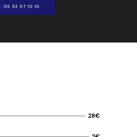
: 05 53 57 10 10
28€
2€